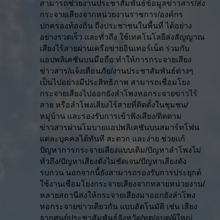
สามารถช่วยงานประชาสัมพันธ์ข้อมูลข่าวสาร/ส่ง
กระจายเสียงจากหน่วยงานราชการ/องค์กร
ปกครองท้องถิ่น ถึงประชาชนในพื้นที่ ได้อย่าง
อย่างรวดเร็ว และทั่วถึง ใช้เทคโนโลยีส่งสัญญาณ
เสียงไร้สายผ่านเครือข่ายอินเทอร์เน็ต ร่วมกับ
แอปพลิเคชันบนมือถือ ทำให้การกระจายเสียง
ข่าวสาร/แจ้งเตือนภัย/งานประชาสัมพันธ์ต่างๆ
เป็นไปอย่างมีประสิทธิภาพ สามารถเชื่อมโยง
กระจายเสียงไปออกยังลำโพงหอกระจายข่าวไร้
สาย หรือลำโพงเสียงไร้สายที่ติดตั้งในชุมชน/
หมู่บ้าน และรองรับการเข้าฟังเสียง/ติดตาม
ข่าวสารผ่านโมบายแอปพลิเคชันบนสมาร์ทโฟน
แต่ละบุคคลได้ทันที สะดวก และง่าย ช่วยแก้
ปัญหาการกระจายเสียงแบบเดิม/ปัญหาลำโพงไม่
ทั่วถึง/ปัญหาเสียงดังไม่ชัดเจน/ปัญหาเสียงดัง
รบกวน นอกจากนี้ยังสามารถรองรับการประยุกต์
ใช้งานเชื่อมโยงกระจายเสียงจากหลายหน่วยงาน/
หลายสถานีส่งให้กระจายเสียงมาออกยังลำโพง
หอกระจายข่าวเดียวกัน แบบอัตโนมัติ เช่น เสียง
จากศูนย์ประชาสัมพันธ์จังหวัด/ทต/อบต/ผู้ใหญ่