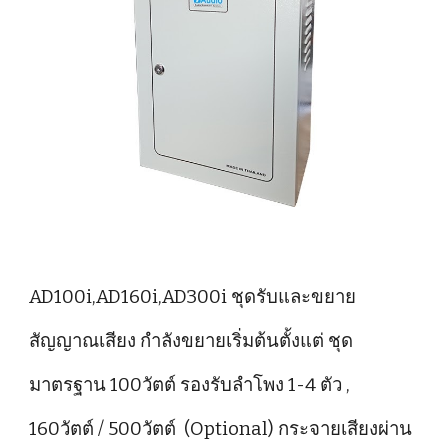
AD100i,AD160i,AD300i ชุดรับและขยาย
สัญญาณเสียง กำลังขยายเริ่มต้นตั้งแต่ ชุด
มาตรฐาน 100วัตต์ รองรับลำโพง 1-4 ตัว ,
160วัตต์ / 500วัตต์ (Optional) กระจายเสียงผ่าน