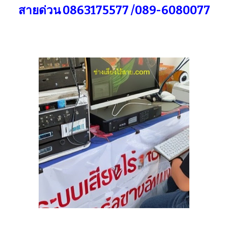
สายด่วน 0863175577 /089-6080077