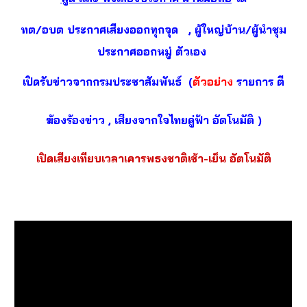
ทต/อบต ประกาศเสียงออกทุกจุด , ผู้ใหญ่บ้าน/ผู้นำชุม
ประกาศออกหมู่ ตัวเอง
เปิดรับข่าวจากกรมประชาสัมพันธ์ (
ตัวอย่าง
รายการ ตี
ฆ้องร้องข่าว , เสียงจากใจไทยคู่ฟ้า อัตโนมัติ )
เปิดเสียงเทียบเวลาเคารพธงชาติเช้า-เย็น อัตโนมัติ