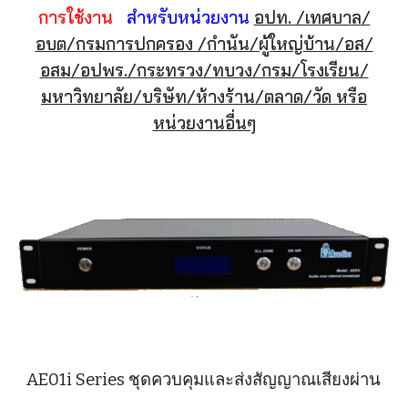
การใช้งาน
สำหรับหน่วยงาน
อปท. /เทศบา
ล/
อบต/กรมการปกครอง /กำนัน/ผู้ใหญ่บ้าน/อส/
อสม/อปพร./กระทรวง/ทบวง/กรม/โรงเรียน/
มหาวิทยาลัย/บริษัท/ห้างร้าน/ตลาด/วัด หรือ
หน่วยงานอื่นๆ
AE01i Series ชุดควบคุมและส่งสัญญาณเสียงผ่าน